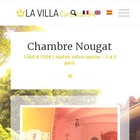
Chambre Nougat
120€ à 150€ / nuitée selon saison – 1 à 3
pers.