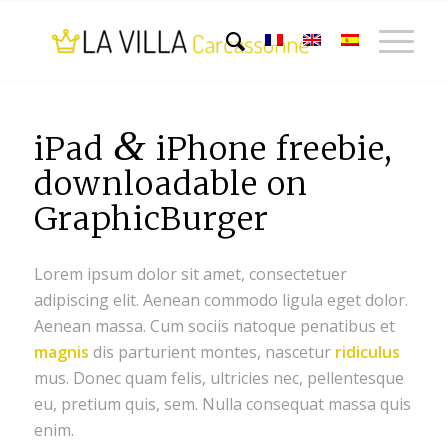
&
iPad
iPhone freebie,
downloadable on
GraphicBurger
Lorem ipsum dolor sit amet, consectetuer
adipiscing elit. Aenean commodo ligula eget dolor.
Aenean massa. Cum sociis natoque penatibus et
magnis
dis parturient montes, nascetur
ridiculus
mus. Donec quam felis, ultricies nec, pellentesque
eu, pretium quis, sem. Nulla consequat massa quis
enim.